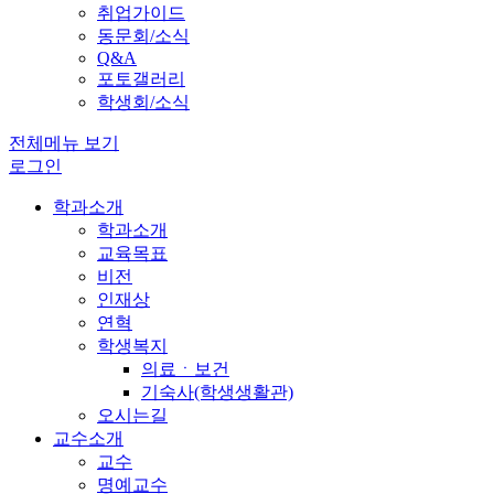
취업가이드
동문회/소식
Q&A
포토갤러리
학생회/소식
전체메뉴 보기
로그인
학과소개
학과소개
교육목표
비전
인재상
연혁
학생복지
의료ㆍ보건
기숙사(학생생활관)
오시는길
교수소개
교수
명예교수