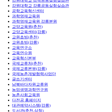
강원대학교 삼척공동실험실습관
강원대학교 강릉공동실험실습관
공학교육혁신센터
과학영재교육원
과학영재교육원 강릉분원
교양교육원(춘천)
교양교육센터(강릉)
교원초빙(춘천)
교원초빙(강릉)
교육연구소
교육연수원
교육혁신본부
국제교류처(춘천)
국제교류본부(강릉)
국제농촌개발협력사업단
글쓰기센터
남북바다자원교류원
농업생명과학연구원
농촌사회교육원
다전공 홈페이지
대관예약시스템(강릉)
도서관(춘천,삼척)