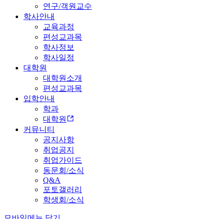
연구/객원교수
학사안내
교육과정
편성교과목
학사정보
학사일정
대학원
대학원소개
편성교과목
입학안내
학과
대학원
커뮤니티
공지사항
취업공지
취업가이드
동문회/소식
Q&A
포토갤러리
학생회/소식
모바일메뉴 닫기