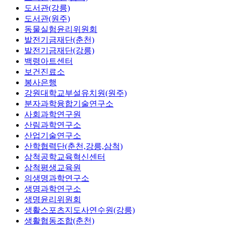
도서관(강릉)
도서관(원주)
동물실험윤리위원회
발전기금재단(춘천)
발전기금재단(강릉)
백령아트센터
보건진료소
봉사은행
강원대학교부설유치원(원주)
분자과학융합기술연구소
사회과학연구원
산림과학연구소
산업기술연구소
산학협력단(춘천,강릉,삼척)
삼척공학교육혁신센터
삼척평생교육원
의생명과학연구소
생명과학연구소
생명윤리위원회
생활스포츠지도사연수원(강릉)
생활협동조합(춘천)