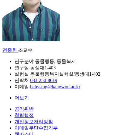
전중환
조교수
연구분야
동물행동, 동물복지
연구실
동생대1-403
실험실
동물행동복지실험실/동생대1-402
연락처
033-250-8619
이메일
babystng@kangwon.ac.kr
더보기
공익위반
청렴행정
개인정보처리방침
이메일무단수집거부
웹마스터