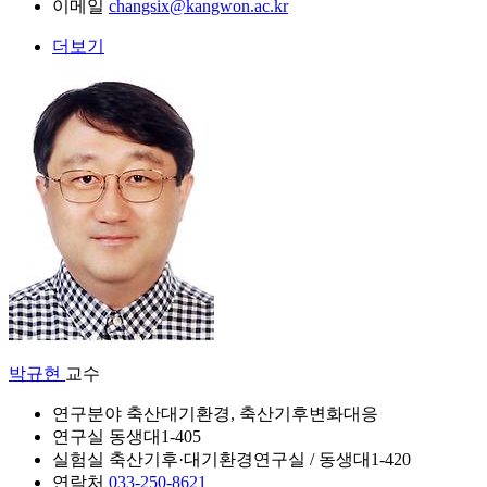
이메일
changsix@kangwon.ac.kr
더보기
박규현
교수
연구분야
축산대기환경, 축산기후변화대응
연구실
동생대1-405
실험실
축산기후·대기환경연구실 / 동생대1-420
연락처
033-250-8621