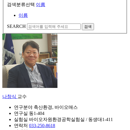
검색분류선택
이름
이름
SEARCH
검색
나창식
교수
연구분야
축산환경, 바이오매스
연구실
동1-404
실험실
바이오자원환경공학실험실 / 동생대1-411
연락처
033-250-8618