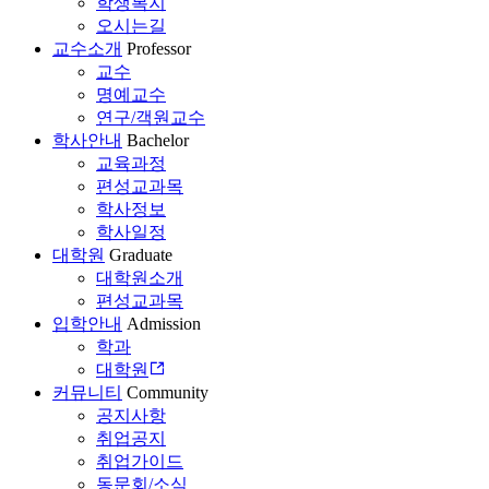
학생복지
오시는길
교수소개
Professor
교수
명예교수
연구/객원교수
학사안내
Bachelor
교육과정
편성교과목
학사정보
학사일정
대학원
Graduate
대학원소개
편성교과목
입학안내
Admission
학과
대학원
커뮤니티
Community
공지사항
취업공지
취업가이드
동문회/소식