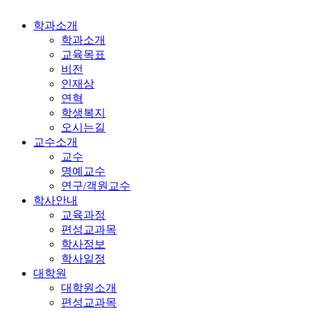
학과소개
학과소개
교육목표
비전
인재상
연혁
학생복지
오시는길
교수소개
교수
명예교수
연구/객원교수
학사안내
교육과정
편성교과목
학사정보
학사일정
대학원
대학원소개
편성교과목