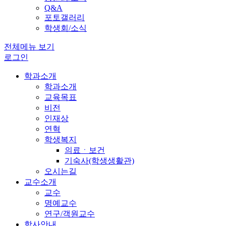
Q&A
포토갤러리
학생회/소식
전체메뉴 보기
로그인
학과소개
학과소개
교육목표
비전
인재상
연혁
학생복지
의료ㆍ보건
기숙사(학생생활관)
오시는길
교수소개
교수
명예교수
연구/객원교수
학사안내