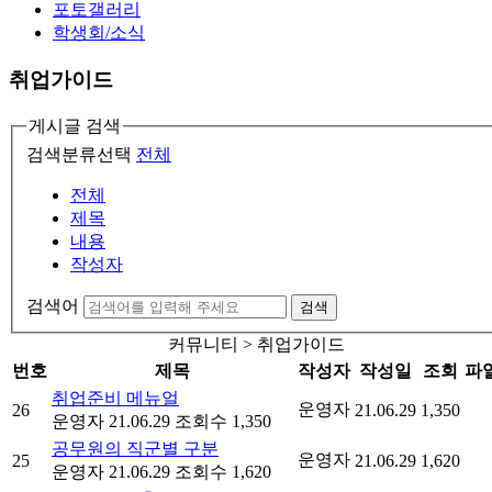
포토갤러리
학생회/소식
취업가이드
게시글 검색
검색분류선택
전체
전체
제목
내용
작성자
검색어
검색
커뮤니티 > 취업가이드
번호
제목
작성자
작성일
조회
파
취업준비 메뉴얼
운영자
26
21.06.29
1,350
운영자
21.06.29
조회수 1,350
공무원의 직군별 구분
운영자
25
21.06.29
1,620
운영자
21.06.29
조회수 1,620