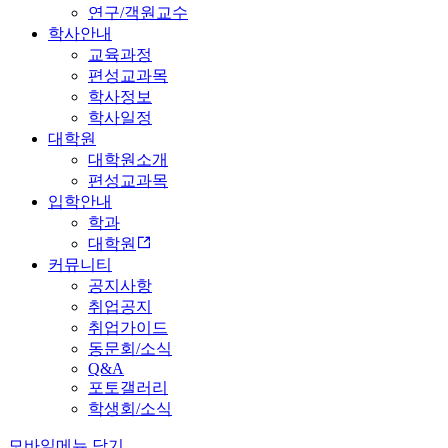
연구/객원교수
학사안내
교육과정
편성교과목
학사정보
학사일정
대학원
대학원소개
편성교과목
입학안내
학과
대학원
커뮤니티
공지사항
취업공지
취업가이드
동문회/소식
Q&A
포토갤러리
학생회/소식
모바일메뉴 닫기