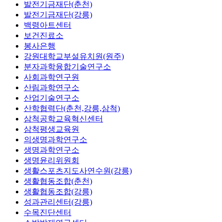
발전기금재단(춘천)
발전기금재단(강릉)
백령아트센터
보건진료소
봉사은행
강원대학교부설유치원(원주)
분자과학융합기술연구소
사회과학연구원
산림과학연구소
산업기술연구소
산학협력단(춘천,강릉,삼척)
삼척공학교육혁신센터
삼척평생교육원
의생명과학연구소
생명과학연구소
생명윤리위원회
생활스포츠지도사연수원(강릉)
생활협동조합(춘천)
생활협동조합(강릉)
성과관리센터(강릉)
수목진단센터