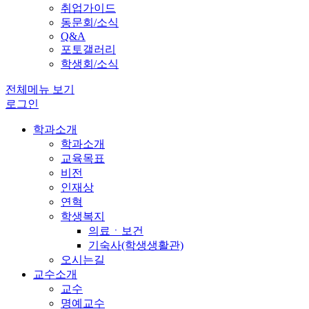
취업가이드
동문회/소식
Q&A
포토갤러리
학생회/소식
전체메뉴 보기
로그인
학과소개
학과소개
교육목표
비전
인재상
연혁
학생복지
의료ㆍ보건
기숙사(학생생활관)
오시는길
교수소개
교수
명예교수