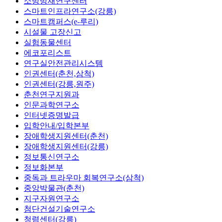
소방방재연구센터
스마트인프라연구소(강릉)
스마트캠퍼스(e-루리)
시설물 고장신고
실험동물센터
에코포리스트
연구실안전관리시스템
인권센터(춘천,삼척)
인권센터(강릉,원주)
춘천연구지원과
인문과학연구소
인터넷증명발급
입학안내/입학본부
장애학생지원센터(춘천)
장애학생지원센터(강릉)
정보통신연구소
정보화본부
중독과 트라우마 회복연구소(삼척)
중앙박물관(춘천)
지구자원연구소
첨단건설기술연구소
청렴센터(강릉)