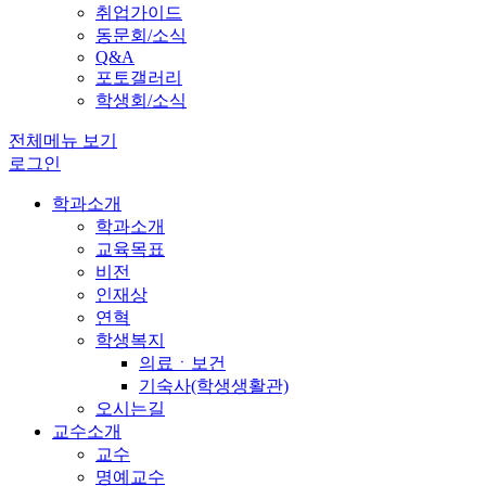
취업가이드
동문회/소식
Q&A
포토갤러리
학생회/소식
전체메뉴 보기
로그인
학과소개
학과소개
교육목표
비전
인재상
연혁
학생복지
의료ㆍ보건
기숙사(학생생활관)
오시는길
교수소개
교수
명예교수