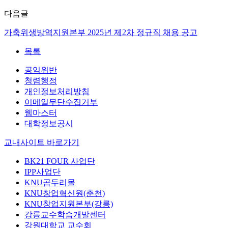
다음글
가축위생방역지원본부 2025년 제2차 정규직 채용 공고
목록
공익위반
청렴행정
개인정보처리방침
이메일무단수집거부
웹마스터
대학정보공시
교내사이트 바로가기
BK21 FOUR 사업단
IPP사업단
KNU곰두리몰
KNU창업혁신원(춘천)
KNU창업지원본부(강릉)
강릉교수학습개발센터
강원대학교 교수회