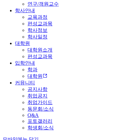
연구/객원교수
학사안내
교육과정
편성교과목
학사정보
학사일정
대학원
대학원소개
편성교과목
입학안내
학과
대학원
커뮤니티
공지사항
취업공지
취업가이드
동문회/소식
Q&A
포토갤러리
학생회/소식
모바일메뉴 닫기