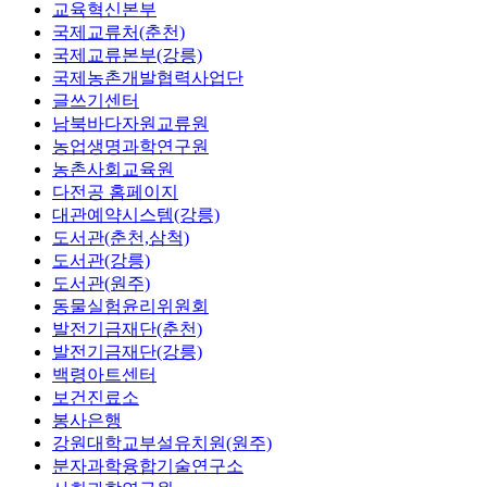
교육혁신본부
국제교류처(춘천)
국제교류본부(강릉)
국제농촌개발협력사업단
글쓰기센터
남북바다자원교류원
농업생명과학연구원
농촌사회교육원
다전공 홈페이지
대관예약시스템(강릉)
도서관(춘천,삼척)
도서관(강릉)
도서관(원주)
동물실험윤리위원회
발전기금재단(춘천)
발전기금재단(강릉)
백령아트센터
보건진료소
봉사은행
강원대학교부설유치원(원주)
분자과학융합기술연구소