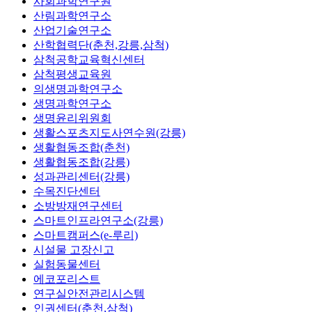
사회과학연구원
산림과학연구소
산업기술연구소
산학협력단(춘천,강릉,삼척)
삼척공학교육혁신센터
삼척평생교육원
의생명과학연구소
생명과학연구소
생명윤리위원회
생활스포츠지도사연수원(강릉)
생활협동조합(춘천)
생활협동조합(강릉)
성과관리센터(강릉)
수목진단센터
소방방재연구센터
스마트인프라연구소(강릉)
스마트캠퍼스(e-루리)
시설물 고장신고
실험동물센터
에코포리스트
연구실안전관리시스템
인권센터(춘천,삼척)